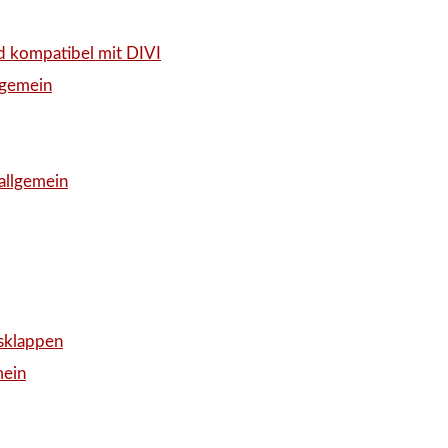
d kompatibel mit DIVI
lgemein
allgemein
sklappen
mein