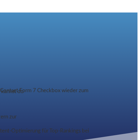
ne Contact Form 7 Checkbox wieder zum
 kannst du
zern zur
ntent-Optimierung für Top-Rankings bei