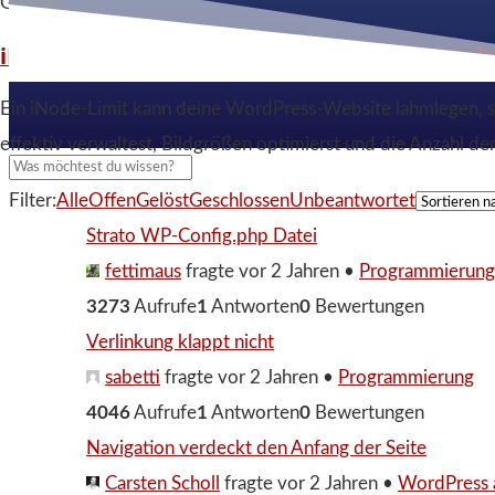
Google.
iNodes WordPress: Das versteckte Speicherli
Ein iNode-Limit kann deine WordPress-Website lahmlegen, sel
effektiv verwaltest, Bildgrößen optimierst und die Anzahl der
Filter:
Alle
Offen
Gelöst
Geschlossen
Unbeantwortet
Strato WP-Config.php Datei
fettimaus
fragte vor 2 Jahren
•
Programmierung
3273
Aufrufe
1
Antworten
0
Bewertungen
Verlinkung klappt nicht
sabetti
fragte vor 2 Jahren
•
Programmierung
4046
Aufrufe
1
Antworten
0
Bewertungen
Navigation verdeckt den Anfang der Seite
Carsten Scholl
fragte vor 2 Jahren
•
WordPress 