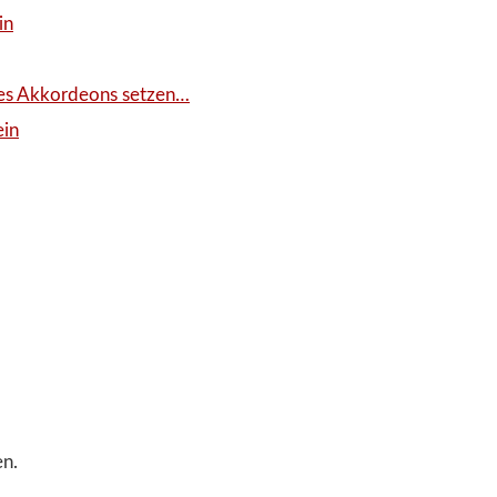
in
ines Akkordeons setzen…
ein
en.