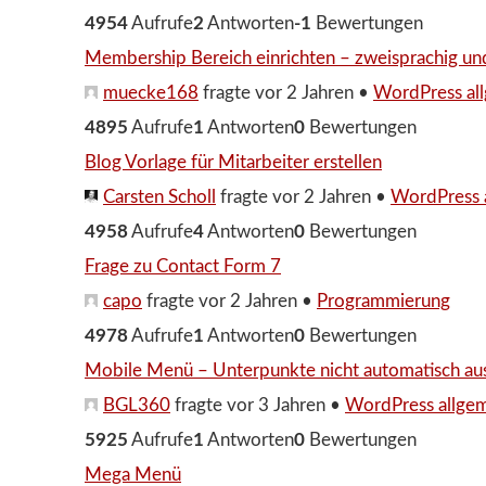
4954
Aufrufe
2
Antworten
-1
Bewertungen
Membership Bereich einrichten – zweisprachig un
muecke168
fragte vor 2 Jahren
•
WordPress al
4895
Aufrufe
1
Antworten
0
Bewertungen
Blog Vorlage für Mitarbeiter erstellen
Carsten Scholl
fragte vor 2 Jahren
•
WordPress 
4958
Aufrufe
4
Antworten
0
Bewertungen
Frage zu Contact Form 7
capo
fragte vor 2 Jahren
•
Programmierung
4978
Aufrufe
1
Antworten
0
Bewertungen
Mobile Menü – Unterpunkte nicht automatisch au
BGL360
fragte vor 3 Jahren
•
WordPress allge
5925
Aufrufe
1
Antworten
0
Bewertungen
Mega Menü