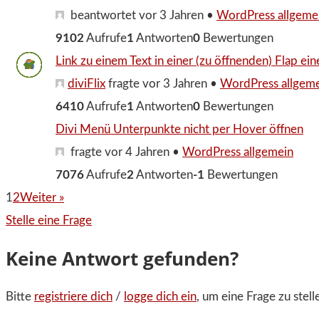
beantwortet vor 3 Jahren
•
WordPress allgeme
9102
Aufrufe
1
Antworten
0
Bewertungen
Link zu einem Text in einer (zu öffnenden) Flap e
diviFlix
fragte vor 3 Jahren
•
WordPress allgem
6410
Aufrufe
1
Antworten
0
Bewertungen
Divi Menü Unterpunkte nicht per Hover öffnen
fragte vor 4 Jahren
•
WordPress allgemein
7076
Aufrufe
2
Antworten
-1
Bewertungen
1
2
Weiter »
Stelle eine Frage
Keine Antwort gefunden?
Bitte
registriere dich
/
logge dich ein
, um eine Frage zu stell