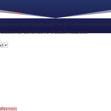
mit lösen
bst wenn noch Speicherplatz frei ist. In diesem Guide erfäh
 Dateien auf deinem Server drastisch reduzierst.
allgemein