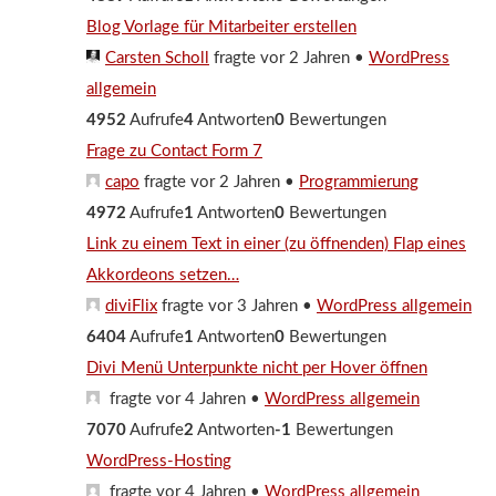
Blog Vorlage für Mitarbeiter erstellen
Carsten Scholl
fragte vor 2 Jahren
•
WordPress
allgemein
4952
Aufrufe
4
Antworten
0
Bewertungen
Frage zu Contact Form 7
capo
fragte vor 2 Jahren
•
Programmierung
4972
Aufrufe
1
Antworten
0
Bewertungen
Link zu einem Text in einer (zu öffnenden) Flap eines
Akkordeons setzen…
diviFlix
fragte vor 3 Jahren
•
WordPress allgemein
6404
Aufrufe
1
Antworten
0
Bewertungen
Divi Menü Unterpunkte nicht per Hover öffnen
fragte vor 4 Jahren
•
WordPress allgemein
7070
Aufrufe
2
Antworten
-1
Bewertungen
WordPress-Hosting
fragte vor 4 Jahren
•
WordPress allgemein