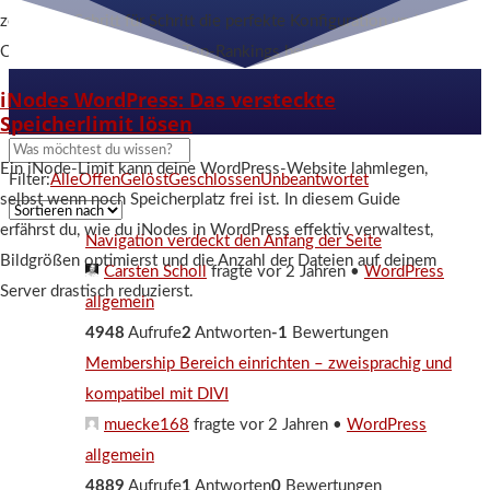
zeigen dir Schritt für Schritt die perfekte Konfiguration und
Content-Optimierung für Top-Rankings bei Google.
iNodes WordPress: Das versteckte
Speicherlimit lösen
Ein iNode-Limit kann deine WordPress-Website lahmlegen,
Filter:
Alle
Offen
Gelöst
Geschlossen
Unbeantwortet
selbst wenn noch Speicherplatz frei ist. In diesem Guide
erfährst du, wie du iNodes in WordPress effektiv verwaltest,
Navigation verdeckt den Anfang der Seite
Bildgrößen optimierst und die Anzahl der Dateien auf deinem
Carsten Scholl
fragte vor 2 Jahren
•
WordPress
Server drastisch reduzierst.
allgemein
4948
Aufrufe
2
Antworten
-1
Bewertungen
Membership Bereich einrichten – zweisprachig und
kompatibel mit DIVI
muecke168
fragte vor 2 Jahren
•
WordPress
allgemein
4889
Aufrufe
1
Antworten
0
Bewertungen