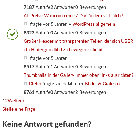
7187
Aufrufe
2
Antworten
0
Bewertungen
Ab Preise Woocommerce / Divi ändern sich nicht!
fragte vor 5 Jahren
•
WordPress allgemein
8323
Aufrufe
0
Antworten
0
Bewertungen
Großer Header mit transparenten Teilen, der sich ÜBER
ein Hintergrundbild zu bewegen scheint
fragte vor 5 Jahren
8517
Aufrufe
1
Antworten
0
Bewertungen
Thumbnails in der Gallery immer oben links ausrichten?
Dieter
fragte vor 5 Jahren
•
Bilder & Grafiken
8761
Aufrufe
0
Antworten
2
Bewertungen
1
2
Weiter »
Stelle eine Frage
Keine Antwort gefunden?